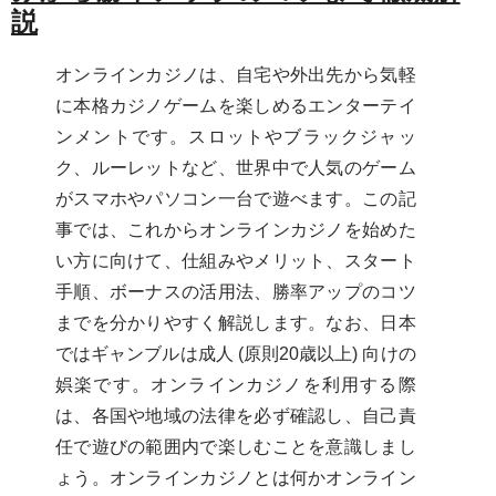
説
オンラインカジノは、自宅や外出先から気軽
に本格カジノゲームを楽しめるエンターテイ
ンメントです。スロットやブラックジャッ
ク、ルーレットなど、世界中で人気のゲーム
がスマホやパソコン一台で遊べます。この記
事では、これからオンラインカジノを始めた
い方に向けて、仕組みやメリット、スタート
手順、ボーナスの活用法、勝率アップのコツ
までを分かりやすく解説します。なお、日本
ではギャンブルは成人 (原則20歳以上) 向けの
娯楽です。オンラインカジノを利用する際
は、各国や地域の法律を必ず確認し、自己責
任で遊びの範囲内で楽しむことを意識しまし
ょう。オンラインカジノとは何かオンライン