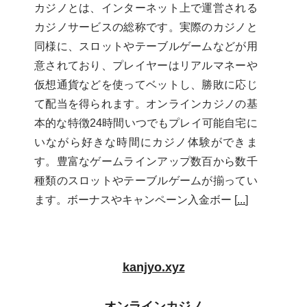
カジノとは、インターネット上で運営される
カジノサービスの総称です。実際のカジノと
同様に、スロットやテーブルゲームなどが用
意されており、プレイヤーはリアルマネーや
仮想通貨などを使ってベットし、勝敗に応じ
て配当を得られます。オンラインカジノの基
本的な特徴24時間いつでもプレイ可能自宅に
いながら好きな時間にカジノ体験ができま
す。豊富なゲームラインアップ数百から数千
種類のスロットやテーブルゲームが揃ってい
ます。ボーナスやキャンペーン入金ボー [
...
]
kanjyo.xyz
オンラインカジノ